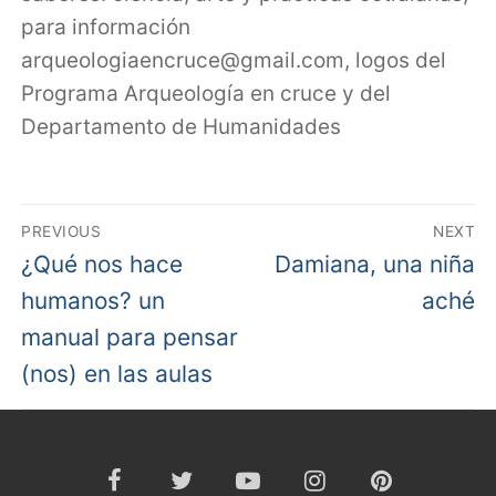
para información
arqueologiaencruce@gmail.com, logos del
Programa Arqueología en cruce y del
Departamento de Humanidades
Navegación
PREVIOUS
NEXT
de
Previous
Next
¿Qué nos hace
Damiana, una niña
post:
post:
humanos? un
aché
entradas
manual para pensar
(nos) en las aulas